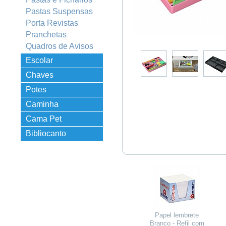
Pastas Suspensas
Porta Revistas
Pranchetas
Quadros de Avisos
Escolar
Chaves
Potes
Organizadores
Caminha
Empilhável
Cama Pet
Bibliocanto
Papel lembrete
Branco - Refil com