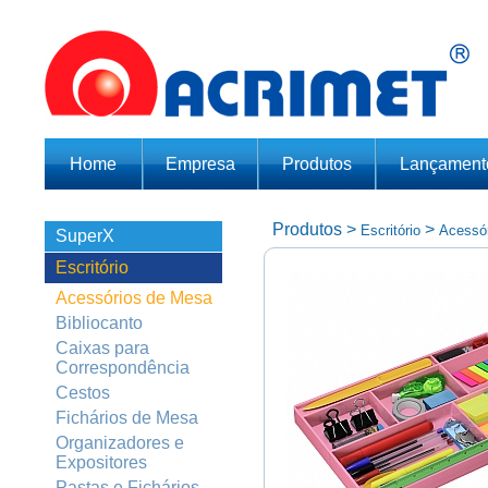
Home
Empresa
Produtos
Lançament
Produtos
>
>
Escritório
Acessó
SuperX
Escritório
Acessórios de Mesa
Bibliocanto
Caixas para
Correspondência
Cestos
Fichários de Mesa
Organizadores e
Expositores
Pastas e Fichários