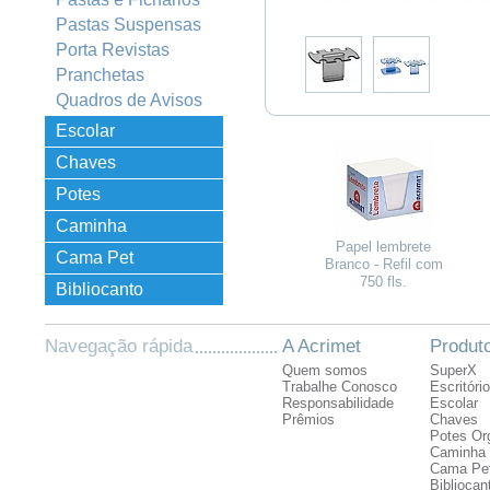
Pastas Suspensas
Porta Revistas
Pranchetas
Quadros de Avisos
Escolar
Chaves
Potes
Organizadores
Caminha
Papel lembrete
Empilhável
Cama Pet
Branco - Refil com
750 fls.
Bibliocanto
Navegação rápida
A Acrimet
Produt
Quem somos
SuperX
Trabalhe Conosco
Escritório
Responsabilidade
Escolar
Prêmios
Chaves
Potes Or
Caminha 
Cama Pe
Bibliocan