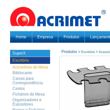
Home
Empresa
Produtos
Lançament
Produtos
>
>
Escritório
Acessó
SuperX
Escritório
Acessórios de Mesa
Bibliocanto
Caixas para
Correspondência
Cestos
Fichários de Mesa
Organizadores e
Expositores
Pastas e Fichários