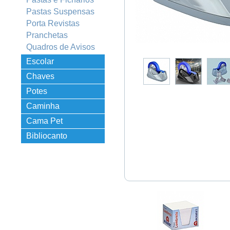
Pastas Suspensas
Porta Revistas
Pranchetas
Quadros de Avisos
Escolar
Chaves
Potes
Organizadores
Caminha
Empilhável
Cama Pet
Bibliocanto