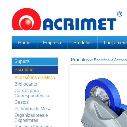
Home
Empresa
Produtos
Lançament
Produtos
>
>
Escritório
Acessó
SuperX
Escritório
Acessórios de Mesa
Bibliocanto
Caixas para
Correspondência
Cestos
Fichários de Mesa
Organizadores e
Expositores
Pastas e Fichários