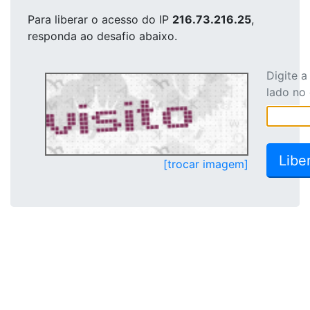
Para liberar o acesso
do IP
216.73.216.25
,
responda ao desafio abaixo.
Digite 
lado no
[trocar imagem]