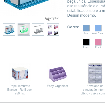
peça única. Espessur
alta resistência e dura
estabilidade sobre a m
Design moderno.
Cores:
Azul
Azul Clear
Preto
Rosé
Papel lembrete
Easy Organizer
Envelope de
Branco - Refil com
circulação inter
750 fls.
ofício - caixa co