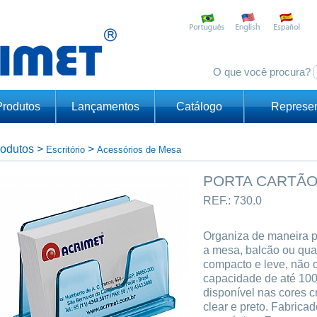
O que você procura?
Produtos
Lançamentos
Catálogo
Represen
odutos
>
>
Escritório
Acessórios de Mesa
PORTA CARTÃO 
REF.: 730.0
Organiza de maneira pr
a mesa, balcão ou qual
compacto e leve, não
capacidade de até 100
disponível nas cores cr
clear e preto. Fabrica