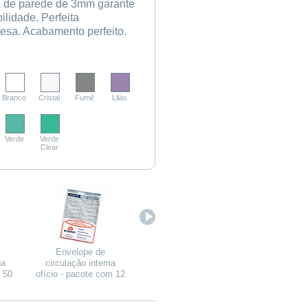
a de parede de 3mm garante
bilidade. Perfeita
esa. Acabamento perfeito.
Branco
Cristal
Fumê
Lilás
Verde
Verde
Clear
Envelope de
Kit Roldanas para
Mix Orga
na
circulação interna
aparelho de fita
m 50
ofício - pacote com 12
adesiva (Refil)