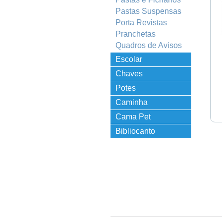
Pastas Suspensas
Porta Revistas
Pranchetas
Quadros de Avisos
Escolar
Chaves
Potes
Organizadores
Caminha
Empilhável
Cama Pet
Bibliocanto