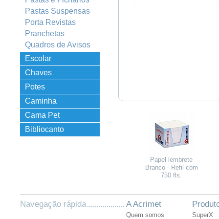
Pastas Suspensas
Porta Revistas
Pranchetas
Quadros de Avisos
Escolar
Chaves
Potes
Organizadores
Caminha
Empilhável
Cama Pet
Bibliocanto
Papel lembrete
Branco - Refil com
750 fls.
Navegação rápida
A Acrimet
Produt
Quem somos
SuperX