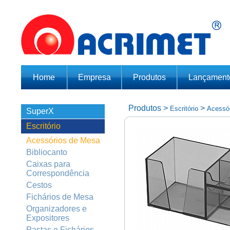
Home
Empresa
Produtos
Lançament
Produtos
>
>
Escritório
Acessó
SuperX
Escritório
Acessórios de Mesa
Bibliocanto
Caixas para
Correspondência
Cestos
Fichários de Mesa
Organizadores e
Expositores
Pastas e Fichários